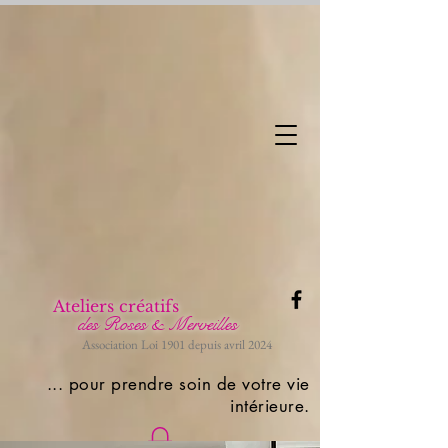
Ateliers créatifs
des R
os
es & Merveilles
Association Loi 1901 depuis avril 2024
... pour prendre soin de votre vie
intérieure.